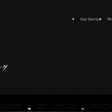
Our Service
Wo
ング