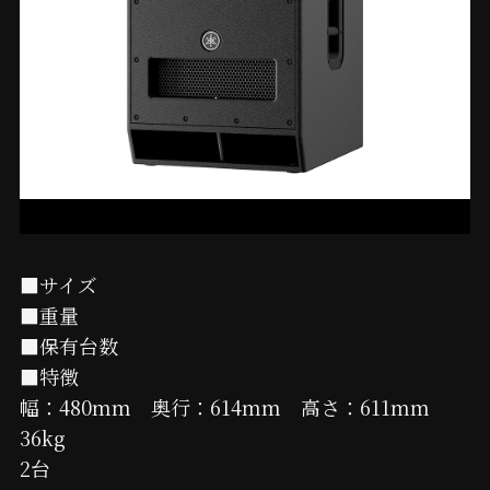
■サイズ
■重量
■保有台数
■特徴
幅：480mm 奥行：614mm 高さ：611mm
36kg
2台