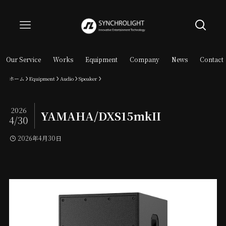
Our Service
Works
Equipment
Company
News
Contact
ホーム
Equipment
Audio
Speaker
2026
YAMAHA/DXS15mkII
4/30
2026年4月30日