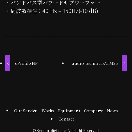
・バンドバス型パワードサブウーファー
・周波数特性：40 Hz – 150Hz(-10 dB)
eProfile HP
audio-technica/ATM25
Our Service
Works
Equipment
Company
News
Contact
©
Synchrolight inc. All Right Reserved.